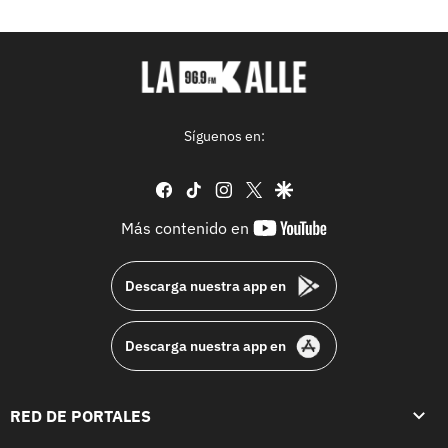
Síguenos en:
facebook
tiktok
instagram
twitter
google
youtube-
Más contenido en
footer
Descarga nuestra app en
Descarga nuestra app en
RED DE PORTALES