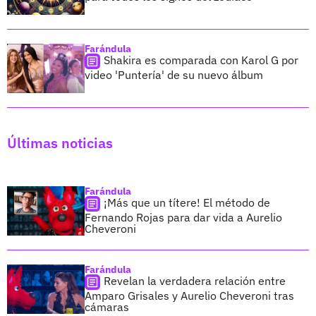
Farándula
Shakira es comparada con Karol G por
video 'Puntería' de su nuevo álbum
Últimas noticias
Farándula
¡Más que un títere! El método de
Fernando Rojas para dar vida a Aurelio
Cheveroni
Farándula
Revelan la verdadera relación entre
Amparo Grisales y Aurelio Cheveroni tras
cámaras