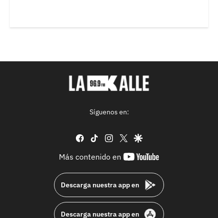
Síguenos en:
facebook
tiktok
instagram
twitter
google
youtube-
Más contenido en
footer
Descarga nuestra app en
Descarga nuestra app en