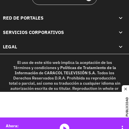
RED DE PORTALES
SERVICIOS CORPORATIVOS
LEGAL
El uso de este sitio web implica la aceptación de los
Términos y condiciones
y
Políticas de Tratamiento de la
Información
de
CARACOL TELEVISIÓN S.A.
Todos los
Derechos Reservados D.R.A. Prohibida su reproducción
total o parcial, así como su traducción a cualquier idioma sin
autorización escrita de su titular. Reproduction in whole or
c
in part, or translation without written permission is
prohibited. All rights reserved 2025.
PUBLICIDAD
MIEMBRO DE:
media-icon