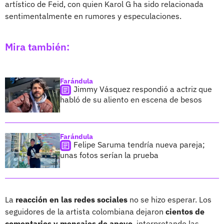
artístico de Feid, con quien Karol G ha sido relacionada
sentimentalmente en rumores y especulaciones.
Mira también:
Farándula
Jimmy Vásquez respondió a actriz que
habló de su aliento en escena de besos
Farándula
Felipe Saruma tendría nueva pareja;
unas fotos serían la prueba
La
reacción en las redes sociales
no se hizo esperar. Los
seguidores de la artista colombiana dejaron
cientos de
comentarios y mensajes de apoyo
, interpretando las