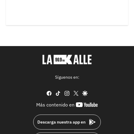
Síguenos en:
facebook
tiktok
instagram
twitter
google
youtube-
Más contenido en
footer
Descarga nuestra app en