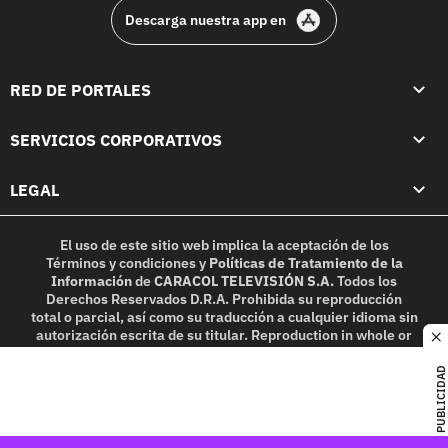
Descarga nuestra app en
RED DE PORTALES
SERVICIOS CORPORATIVOS
LEGAL
El uso de este sitio web implica la aceptación de los
Términos y condiciones
y
Políticas de Tratamiento de la
Información
de
CARACOL TELEVISIÓN S.A.
Todos los
Derechos Reservados D.R.A. Prohibida su reproducción
total o parcial, así como su traducción a cualquier idioma sin
autorización escrita de su titular. Reproduction in whole or
c
in part, or translation without written permission is
prohibited. All rights reserved 2025.
PUBLICIDAD
MIEMBRO DE: