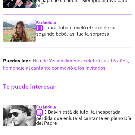
el papá de su bebé: “Siempre estuvo para
mí”
Farándula
Laura Tobón reveló el sexo de su
segundo bebé; así fue la sorpresa
Puedes leer:
Hija de Yeison Jiménez celebró sus 15 años,
homenaje al cantante conmovió a los invitados
Te puede interesar
Farándula
J Balvin está de luto: la inesperada
pérdida que enluta al cantante en pleno Día
del Padre