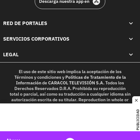
Descarga nuestra app en
RED DE PORTALES
SERVICIOS CORPORATIVOS
LEGAL
El uso de este sitio web implica la aceptación de los
Términos y condiciones
y
Políticas de Tratamiento de la
Información
de
CARACOL TELEVISIÓN S.A.
Todos los
Derechos Reservados D.R.A. Prohibida su reproducción
total o parcial, así como su traducción a cualquier idioma sin
autorización escrita de su titular. Reproduction in whole or
c
in part, or translation without written permission is
prohibited. All rights reserved 2025.
PUBLICIDAD
MIEMBRO DE: