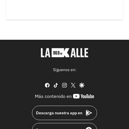
Síguenos en:
facebook
tiktok
instagram
twitter
google
youtube-
Más contenido en
footer
Descarga nuestra app en