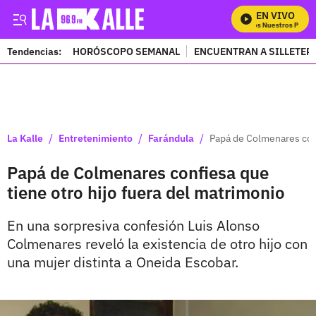
EN VIVO
Mira Todos Nuestros Progra
Tendencias:
HORÓSCOPO SEMANAL
ENCUENTRAN A SILLETER
PUBLICIDAD
/
/
/
La Kalle
Entretenimiento
Farándula
Papá de Colmenares conf
Papá de Colmenares confiesa que
tiene otro hijo fuera del matrimonio
En una sorpresiva confesión Luis Alonso
Colmenares reveló la existencia de otro hijo con
una mujer distinta a Oneida Escobar.