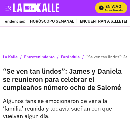
EN VIVO
Mira Todos Nuestros Pro
Tendencias:
HORÓSCOPO SEMANAL
ENCUENTRAN A SILLETER
PUBLICIDAD
/
/
/
La Kalle
Entretenimiento
Farándula
“Se ven tan lindos”: Ja
“Se ven tan lindos”: James y Daniela
se reunieron para celebrar el
cumpleaños número ocho de Salomé
Algunos fans se emocionaron de ver a la
‘familia’ reunida y todavía sueñan con que
vuelvan algún día.