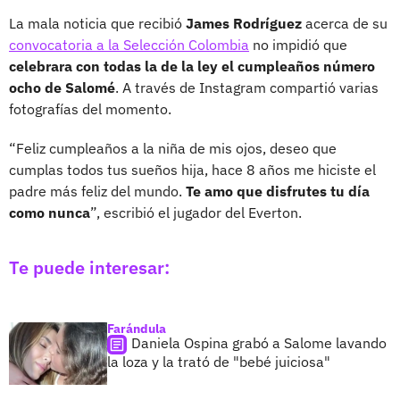
La mala noticia que recibió
James Rodríguez
acerca de su
convocatoria a la Selección Colombia
no impidió que
celebrara con todas la de la ley el cumpleaños número
ocho de Salomé
. A través de Instagram compartió varias
fotografías del momento.
“Feliz cumpleaños a la niña de mis ojos, deseo que
cumplas todos tus sueños hija, hace 8 años me hiciste el
padre más feliz del mundo.
Te amo que disfrutes tu día
como nunca
”, escribió el jugador del Everton.
Te puede interesar:
Farándula
Daniela Ospina grabó a Salome lavando
la loza y la trató de "bebé juiciosa"