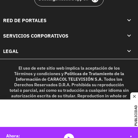
RED DE PORTALES
SERVICIOS CORPORATIVOS
LEGAL
El uso de este sitio web implica la aceptación de los
Términos y condiciones
y
Políticas de Tratamiento de la
Información
de
CARACOL TELEVISIÓN S.A.
Todos los
Derechos Reservados D.R.A. Prohibida su reproducción
total o parcial, así como su traducción a cualquier idioma sin
autorización escrita de su titular. Reproduction in whole or
c
in part, or translation without written permission is
prohibited. All rights reserved 2025.
PUBLICIDAD
MIEMBRO DE: