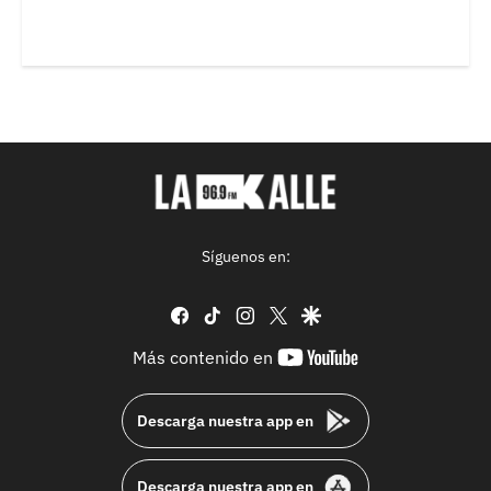
Síguenos en:
facebook
tiktok
instagram
twitter
google
youtube-
Más contenido en
footer
Descarga nuestra app en
Descarga nuestra app en