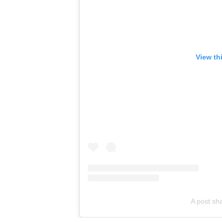
View th
A post sh