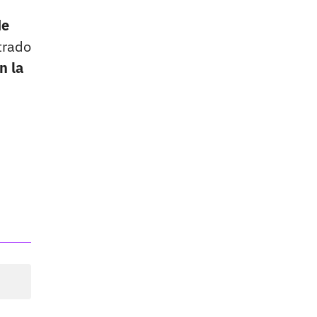
de
trado
n la