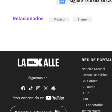
Sigue a La Kalle en Go
Relacionados
México
Sismo
RED DE PORTA
Noticias Caracol
Caracol Televisión
Síguenos en:
Gol Caracol
Blu Radio
facebook
tiktok
instagram
twitter
google
HJCK
youtube-
Más contenido en
DiTu
footer
EL Espectador
Teatro Mayor