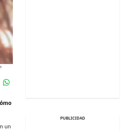
m
Whatsapp
k
cómo
PUBLICIDAD
en un