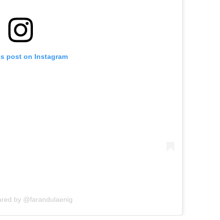
is post on Instagram
ared by @farandulaenig