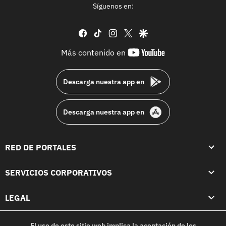
Síguenos en:
facebook
tiktok
instagram
twitter
google
youtube-
Más contenido en
footer
Descarga nuestra app en
Descarga nuestra app en
RED DE PORTALES
SERVICIOS CORPORATIVOS
LEGAL
El uso de este sitio web implica la aceptación de los