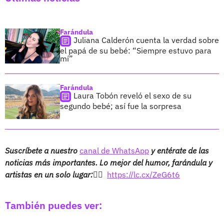
Farándula
Juliana Calderón cuenta la verdad sobre
el papá de su bebé: “Siempre estuvo para
mí”
Farándula
Laura Tobón reveló el sexo de su
segundo bebé; así fue la sorpresa
Suscríbete a nuestro
canal de WhatsApp
y entérate de las
noticias más importantes. Lo mejor del humor, farándula y
artistas en un solo lugar:👉🏻
https://lc.cx/ZeG6t6
También puedes ver: