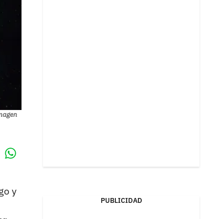
imagen
Whatsapp
k
go y
PUBLICIDAD