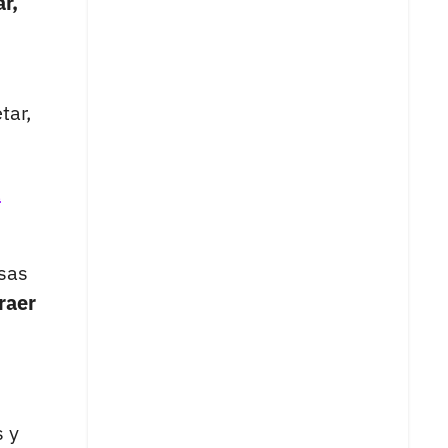
r,
tar,
a
osas
raer
s y