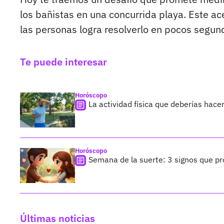
los bañistas en una concurrida playa. Este ace
las personas logra resolverlo en pocos segund
Te puede interesar
Horóscopo
La actividad física que deberías hace
Horóscopo
Semana de la suerte: 3 signos que pr
Últimas noticias