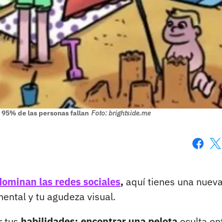
l 95% de las personas fallan
Foto: brightside.me
Faceboo
X
dominan las redes sociales
,
aquí tienes una nuev
ental y tu agudeza visual.
r tus
habilidades: encontrar una pelota
oculta en