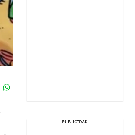
Whatsapp
k
a
PUBLICIDAD
tre