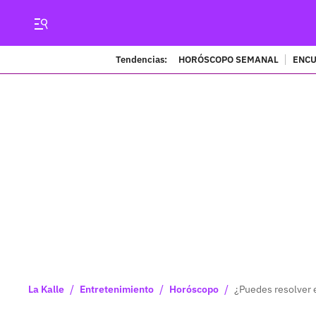
Tendencias:
HORÓSCOPO SEMANAL
ENCU
/
/
/
La Kalle
Entretenimiento
Horóscopo
¿Puedes resolver e