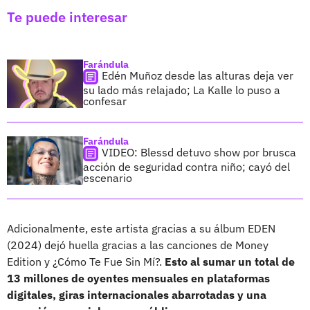
Te puede interesar
Farándula
Edén Muñoz desde las alturas deja ver
su lado más relajado; La Kalle lo puso a
confesar
Farándula
VIDEO: Blessd detuvo show por brusca
acción de seguridad contra niño; cayó del
escenario
Adicionalmente, este artista gracias a su álbum EDEN
(2024) dejó huella gracias a las canciones de Money
Edition y ¿Cómo Te Fue Sin Mí?.
Esto al sumar un total de
13 millones de oyentes mensuales en plataformas
digitales, giras internacionales abarrotadas y una