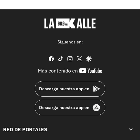
Síguenos en:
facebook
tiktok
instagram
twitter
google
youtube-
Más contenido en
footer
Descarga nuestra app en
Descarga nuestra app en
RED DE PORTALES