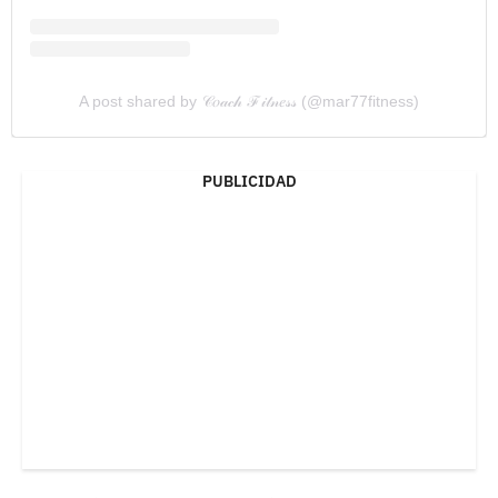
A post shared by 𝒞𝑜𝒶𝒸𝒽 ℱ𝒾𝓉𝓃𝑒𝓈𝓈 (@mar77fitness)
PUBLICIDAD