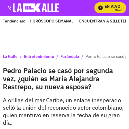
EN VIVO
Mira Todos 
Tendencias:
HORÓSCOPO SEMANAL
ENCUENTRAN A SILLETER
PUBLICIDAD
/
/
/
La Kalle
Entretenimiento
Farándula
Pedro Palacio se casó p
Pedro Palacio se casó por segunda
vez, ¿quién es María Alejandra
Restrepo, su nueva esposa?
A orillas del mar Caribe, un enlace inesperado
selló la unión del reconocido actor colombiano,
quien mantuvo en reserva la fecha de su gran
día.