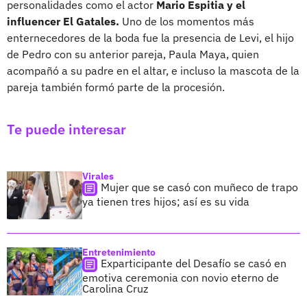
personalidades como el actor
Mario Espitia y el
influencer El Gatales.
Uno de los momentos más
enternecedores de la boda fue la presencia de Levi, el hijo
de Pedro con su anterior pareja, Paula Maya, quien
acompañó a su padre en el altar, e incluso la mascota de la
pareja también formó parte de la procesión.
Te puede interesar
Virales
Mujer que se casó con muñeco de trapo
ya tienen tres hijos; así es su vida
Entretenimiento
Exparticipante del Desafío se casó en
emotiva ceremonia con novio eterno de
Carolina Cruz