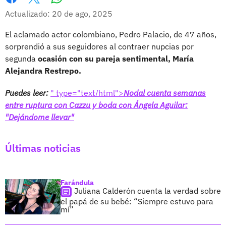
Whatsapp
Facebook
X
Actualizado: 20 de ago, 2025
El aclamado actor colombiano, Pedro Palacio, de 47 años,
sorprendió a sus seguidores al contraer nupcias por
segunda
ocasión con su pareja sentimental, María
Alejandra Restrepo.
Puedes leer:
" type="text/html">
Nodal cuenta semanas
entre ruptura con Cazzu y boda con Ángela Aguilar:
"Dejándome llevar"
Últimas noticias
Farándula
Juliana Calderón cuenta la verdad sobre
el papá de su bebé: “Siempre estuvo para
mí”