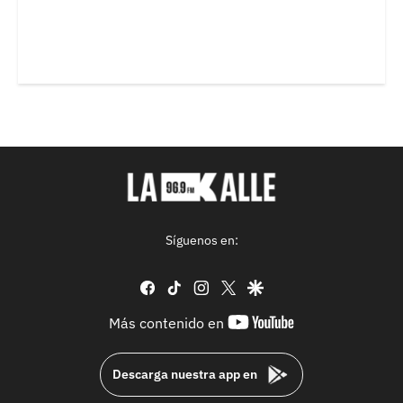
Síguenos en:
facebook
tiktok
instagram
twitter
google
youtube-
Más contenido en
footer
Descarga nuestra app en