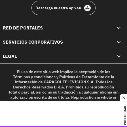
Descarga nuestra app en
RED DE PORTALES
SERVICIOS CORPORATIVOS
LEGAL
El uso de este sitio web implica la aceptación de los
Términos y condiciones
y
Políticas de Tratamiento de la
Información
de
CARACOL TELEVISIÓN S.A.
Todos los
Derechos Reservados D.R.A. Prohibida su reproducción
total o parcial, así como su traducción a cualquier idioma sin
autorización escrita de su titular. Reproduction in whole or
c
in part, or translation without written permission is
prohibited. All rights reserved 2025.
PUBLICIDAD
MIEMBRO DE: