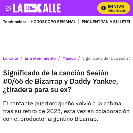
EN VIVO
Mira Todos Nuestros Pro
Tendencias:
HORÓSCOPO SEMANAL
ENCUENTRAN A SILLETER
PUBLICIDAD
/
/
/
La Kalle
Entretenimiento
Música
Significado de la canción S
Significado de la canción Sesión
#0/66 de Bizarrap y Daddy Yankee,
¿tiradera para su ex?
El cantante puertorriqueño volvió a la cabina
tras su retiro de 2023, esta vez en colaboración
con el productor argentino Bizarrap.