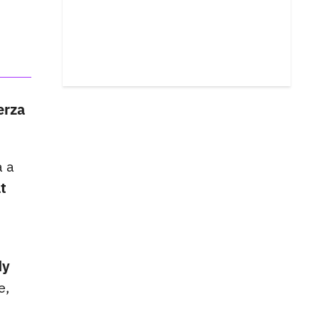
erza
a a
t
dy
e,