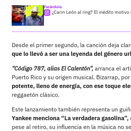
Farándula
¿Carin León al ring? El inédito motivo
Desde el primer segundo, la canción deja cla
que lo llevó a ser una leyenda del género u
“Código 787, alias El Calentón”,
arranca el art
Puerto Rico y su origen musical. Bizarrap, por
potente, lleno de energía, con ese toque ele
reggaetón clásico.
Este lanzamiento también representa un guiño 
Yankee menciona “La verdadera gasolina”,
pese al retiro, su influencia en la música no