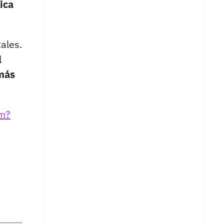
ica
ales.
l
 más
am?