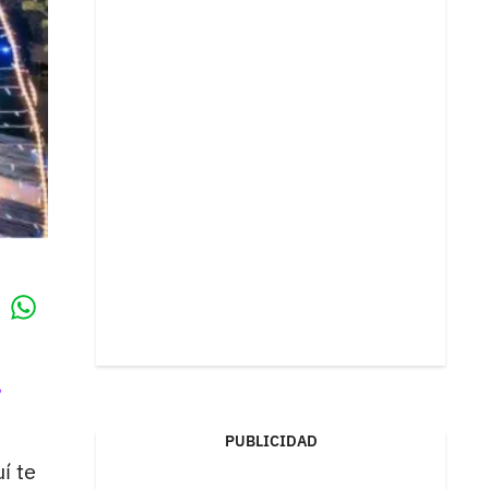
Whatsapp
k
,
PUBLICIDAD
í te