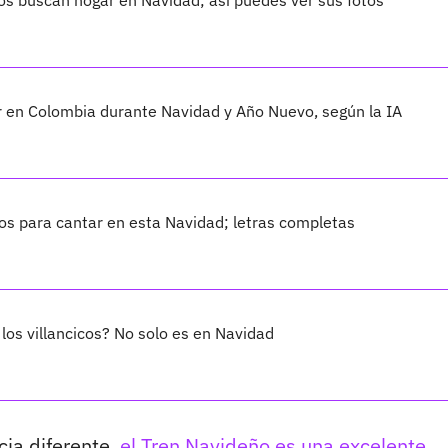
cos buscan hogar en Navidad; así puedes ver sus fotos
ar en Colombia durante Navidad y Año Nuevo, según la IA
cos para cantar en esta Navidad; letras completas
os villancicos? No solo es en Navidad
cia diferente,
el Tren Navideño es una excelente