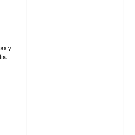
cas y
ia.