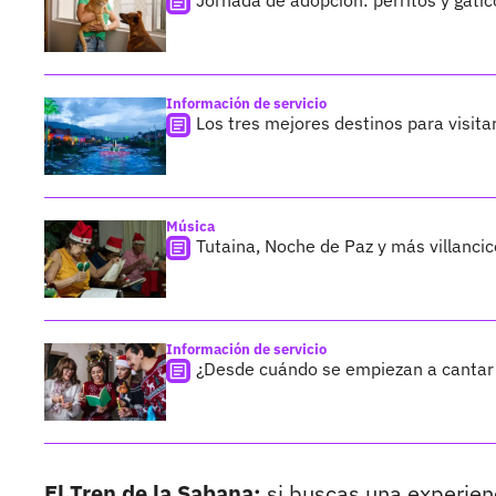
Jornada de adopción: perritos y gati
Información de servicio
Los tres mejores destinos para visit
Música
Tutaina, Noche de Paz y más villanci
Información de servicio
¿Desde cuándo se empiezan a cantar l
El Tren de la Sabana:
si buscas una experien