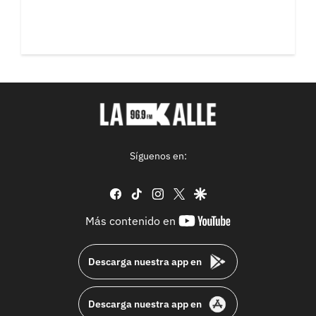
Síguenos en:
facebook
tiktok
instagram
twitter
google
youtube-
Más contenido en
footer
Descarga nuestra app en
Descarga nuestra app en