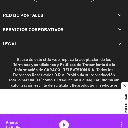
RED DE PORTALES
SERVICIOS CORPORATIVOS
LEGAL
El uso de este sitio web implica la aceptación de los
Términos y condiciones
y
Políticas de Tratamiento de la
Información
de
CARACOL TELEVISIÓN S.A.
Todos los
Derechos Reservados D.R.A. Prohibida su reproducción
total o parcial, así como su traducción a cualquier idioma sin
autorización escrita de su titular. Reproduction in whole or
c
in part, or translation without written permission is
prohibited. All rights reserved 2025.
PUBLICIDAD
MIEMBRO DE:
media-icon
La Kalle