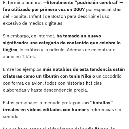
El término brainrot —
literalmente “pudrición cerebral”—
fue utilizado por primera vez en 2007
por especialistas
del Hospital Infantil de Boston para describir el uso
excesivo de medios digitales.
Sin embargo, en internet,
ha tomado un nuevo
significado: una categoría de contenido que celebra lo
ilógico
, lo caótico y lo ridículo. Además de encontrar el
audio en TikTok.
Entre los ejemplos
más notables de esta tendencia están
criaturas como un tiburón con tenis Nike o
un cocodrilo
con forma de avión, todos con historias ficticias
elaboradas y hasta descendencia propia.
Estos personajes a menudo protagoniza
n “batallas”
irreales en videos editados con humor
y referencias sin
sentido.
Lo que hace especial al fenómeno del audio
“Nooo, la