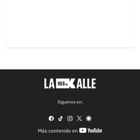
Síguenos en:
facebook
tiktok
instagram
twitter
google
youtube-
Más contenido en
footer