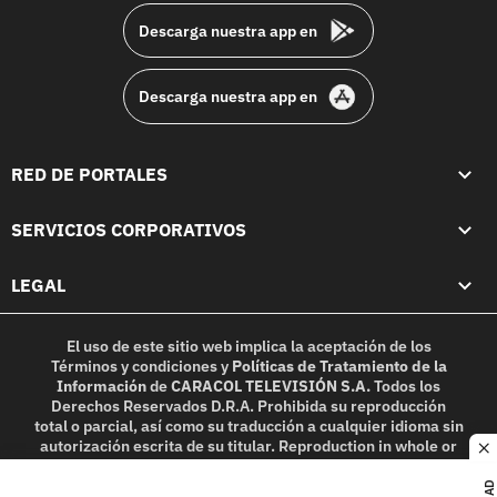
Descarga nuestra app en
Descarga nuestra app en
RED DE PORTALES
SERVICIOS CORPORATIVOS
LEGAL
El uso de este sitio web implica la aceptación de los
Términos y condiciones
y
Políticas de Tratamiento de la
Información
de
CARACOL TELEVISIÓN S.A.
Todos los
Derechos Reservados D.R.A. Prohibida su reproducción
total o parcial, así como su traducción a cualquier idioma sin
autorización escrita de su titular. Reproduction in whole or
c
in part, or translation without written permission is
prohibited. All rights reserved 2025.