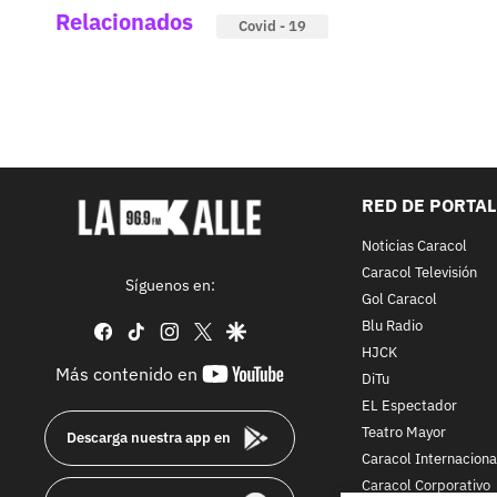
Relacionados
Covid - 19
RED DE PORTA
Noticias Caracol
Caracol Televisión
Síguenos en:
Gol Caracol
Blu Radio
facebook
tiktok
instagram
twitter
google
HJCK
youtube-
Más contenido en
DiTu
footer
EL Espectador
Teatro Mayor
Descarga nuestra app en
Caracol Internaciona
Caracol Corporativo