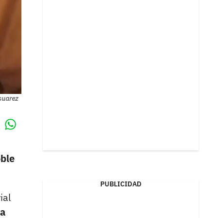
suarez
Whatsapp
k
oble
PUBLICIDAD
ial
la