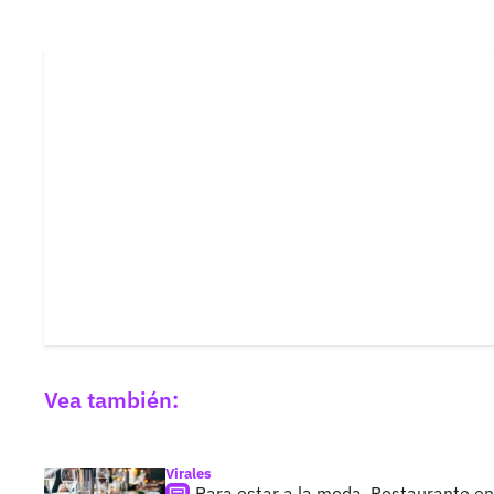
Vea también:
Virales
Para estar a la moda, Restaurante en 