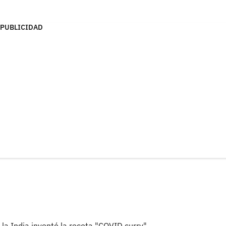
PUBLICIDAD
la India inventó la receta "COVID curry"