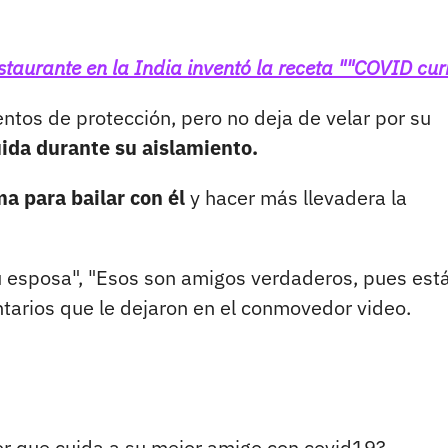
taurante en la India inventó la receta ""COVID cur
entos de protección, pero no deja de velar por su
cuida durante su aislamiento.
ma para bailar con él
y hacer más llevadera la
tu esposa", "Esos son amigos verdaderos, pues est
tarios que le dejaron en el conmovedor video.
r que cuida a su mejor amigo con covid19?