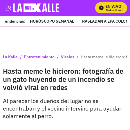
EN VIVO
Mira Todos Nuestros Pr
Tendencias:
HORÓSCOPO SEMANAL
TRASLADAN A EPA COLOM
PUBLICIDAD
/
/
/
La Kalle
Entretenimiento
Virales
Hasta meme le hicieron: fo
Hasta meme le hicieron: fotografía de
un gato huyendo de un incendio se
volvió viral en redes
Al parecer los dueños del lugar no se
encontraban y el vecino intervino para ayudar
solamente al perro.