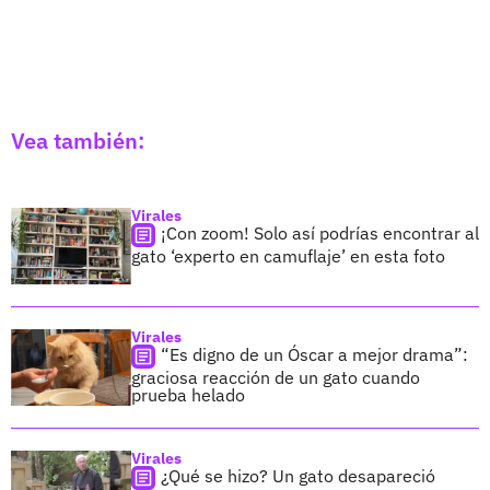
Vea también:
Virales
¡Con zoom! Solo así podrías encontrar al
gato ‘experto en camuflaje’ en esta foto
Virales
“Es digno de un Óscar a mejor drama”:
graciosa reacción de un gato cuando
prueba helado
Virales
¿Qué se hizo? Un gato desapareció