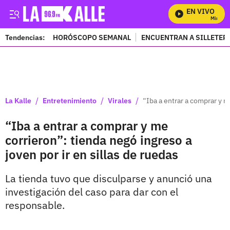
EN VIVO
Mira Tod
Tendencias:
HORÓSCOPO SEMANAL
ENCUENTRAN A SILLETER
PUBLICIDAD
/
/
/
La Kalle
Entretenimiento
Virales
“Iba a entrar a comprar y m
“Iba a entrar a comprar y me
corrieron”: tienda negó ingreso a
joven por ir en sillas de ruedas
La tienda tuvo que disculparse y anunció una
investigación del caso para dar con el
responsable.