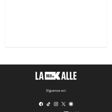
Síguenos en:
facebook
tiktok
instagram
twitter
google