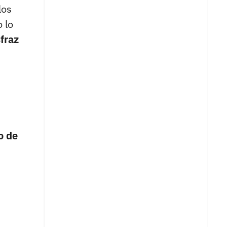
los
 lo
fraz
o de