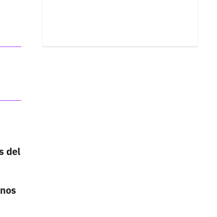
s del
unos