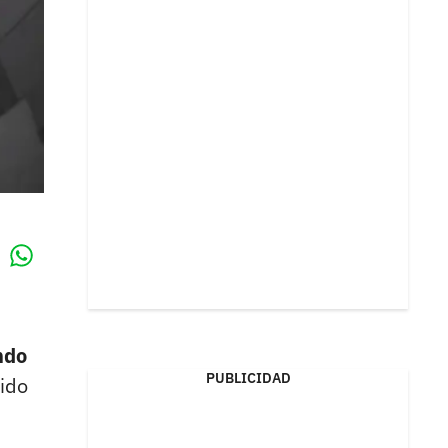
Whatsapp
k
ndo
PUBLICIDAD
cido