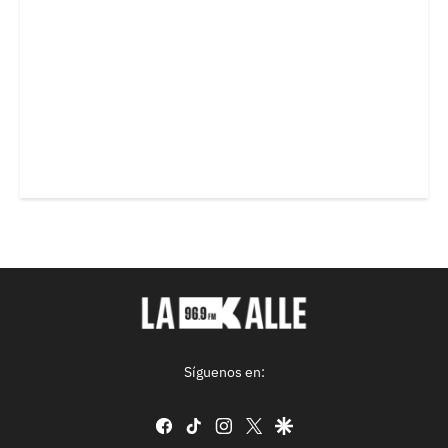
Síguenos en:
facebook
tiktok
instagram
twitter
google