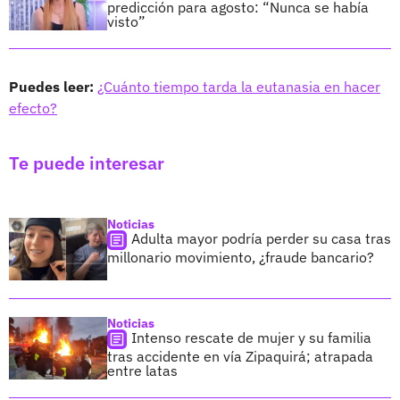
predicción para agosto: “Nunca se había
visto”
Puedes leer:
¿Cuánto tiempo tarda la eutanasia en hacer
efecto?
Te puede interesar
Noticias
Adulta mayor podría perder su casa tras
millonario movimiento, ¿fraude bancario?
Noticias
Intenso rescate de mujer y su familia
tras accidente en vía Zipaquirá; atrapada
entre latas