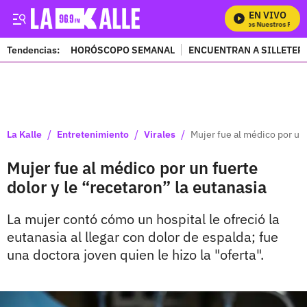
EN VIVO
Mira Todos Nuestros Progra
Tendencias:
HORÓSCOPO SEMANAL
ENCUENTRAN A SILLETER
PUBLICIDAD
/
/
/
La Kalle
Entretenimiento
Virales
Mujer fue al médico por un 
Mujer fue al médico por un fuerte
dolor y le “recetaron” la eutanasia
La mujer contó cómo un hospital le ofreció la
eutanasia al llegar con dolor de espalda; fue
una doctora joven quien le hizo la "oferta".