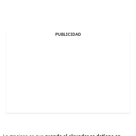
PUBLICIDAD
Lo gracioso es que
cuando el elevador se detiene en