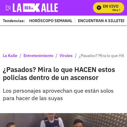
EN VIVO
Mira Todos 
Tendencias:
HORÓSCOPO SEMANAL
ENCUENTRAN A SILLETER
PUBLICIDAD
/
/
/
La Kalle
Entretenimiento
Virales
¿Pasados? Mira lo que HAC
¿Pasados? Mira lo que HACEN estos
policías dentro de un ascensor
Los personajes aprovechan que están solos
para hacer de las suyas