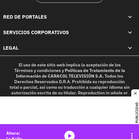
RED DE PORTALES
SERVICIOS CORPORATIVOS
LEGAL
El uso de este sitio web implica la aceptación de los
Términos y condiciones
y
Políticas de Tratamiento de la
Información
de
CARACOL TELEVISIÓN S.A.
Todos los
Derechos Reservados D.R.A. Prohibida su reproducción
total o parcial, así como su traducción a cualquier idioma sin
autorización escrita de su titular. Reproduction in whole or
c
in part, or translation without written permission is
prohibited. All rights reserved 2025.
PUBLICIDAD
MIEMBRO DE:
media-icon
La Kalle