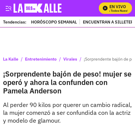
EN VIVO
Mira Todos Nuestros P
Tendencias:
HORÓSCOPO SEMANAL
ENCUENTRAN A SILLETER
PUBLICIDAD
/
/
/
La Kalle
Entretenimiento
Virales
¡Sorprendente bajón de pe
¡Sorprendente bajón de peso! mujer se
operó y ahora la confunden con
Pamela Anderson
Al perder 90 kilos por querer un cambio radical,
la mujer comenzó a ser confundida con la actriz
y modelo de glamour.