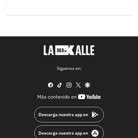
Síguenos en:
facebook
tiktok
instagram
twitter
google
youtube-
Más contenido en
footer
Descarga nuestra app en
Descarga nuestra app en