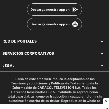
Descarga nuestra app en
Descarga nuestra app en
RED DE PORTALES
SERVICIOS CORPORATIVOS
LEGAL
El uso de este sitio web implica la aceptación de los
Términos y condiciones
y
Políticas de Tratamiento de la
Información
de
CARACOL TELEVISIÓN S.A.
Todos los
Derechos Reservados D.R.A. Prohibida su reproducción
total o parcial, así como su traducción a cualquier idioma sin
autorización escrita de su titular. Reproduction in whole or
c
in part, or translation without written permission is