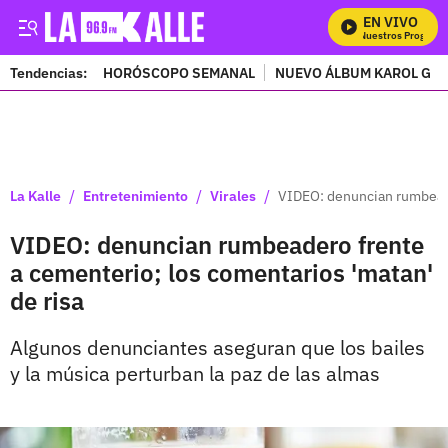
EN VIVO
Mira Todos Nuestros Programas
Tendencias:
HORÓSCOPO SEMANAL
NUEVO ÁLBUM KAROL G
PUBLICIDAD
/
/
/
La Kalle
Entretenimiento
Virales
VIDEO: denuncian rumbeade
VIDEO: denuncian rumbeadero frente
a cementerio; los comentarios 'matan'
de risa
Algunos denunciantes aseguran que los bailes
y la música perturban la paz de las almas