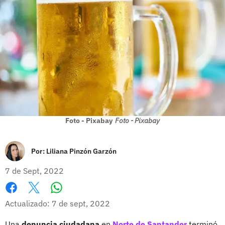
Foto - Pixabay
Foto - Pixabay
Por:
Liliana Pinzón Garzón
7 de Sept, 2022
Whatsapp
Facebook
X
Actualizado: 7 de sept, 2022
Una
denuncia ciudadana
en
Norte de Santander
terminó