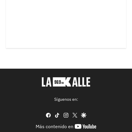
Síguenos en:
facebook
tiktok
instagram
twitter
google
youtube-
Más contenido en
footer