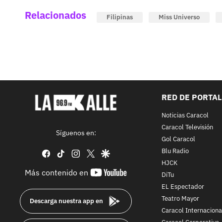
Relacionados
Filipinas
Miss Universo
RED DE PORTA
Noticias Caracol
Caracol Televisión
Síguenos en:
Gol Caracol
Blu Radio
facebook
tiktok
instagram
twitter
google
HJCK
youtube-
Más contenido en
DiTu
footer
EL Espectador
Teatro Mayor
Descarga nuestra app en
Caracol Internaciona