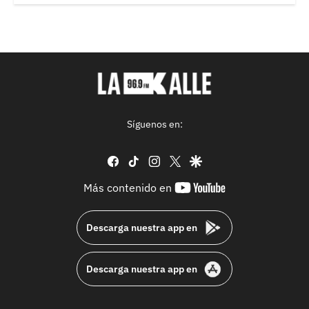
Síguenos en:
facebook
tiktok
instagram
twitter
google
youtube-
Más contenido en
footer
Descarga nuestra app en
Descarga nuestra app en