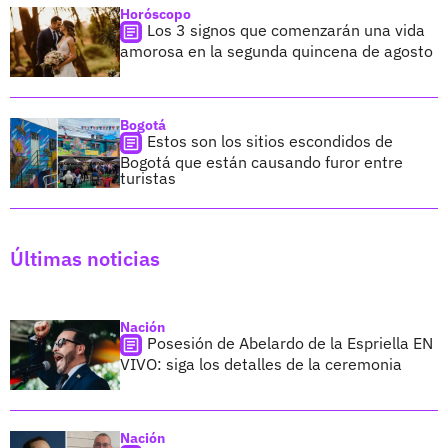
Horóscopo
Los 3 signos que comenzarán una vida
amorosa en la segunda quincena de agosto
Bogotá
Estos son los sitios escondidos de
Bogotá que están causando furor entre
turistas
Últimas noticias
Nación
Posesión de Abelardo de la Espriella EN
VIVO: siga los detalles de la ceremonia
Nación