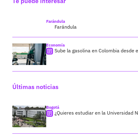
Te puede interesar
Farándula
Farándula
Economía
Sube la gasolina en Colombia desde el
Últimas noticias
Bogotá
¿Quieres estudiar en la Universidad 