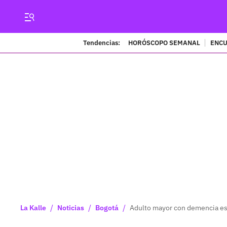
Tendencias:
HORÓSCOPO SEMANAL
ENCU
/
/
/
La Kalle
Noticias
Bogotá
Adulto mayor con demencia est