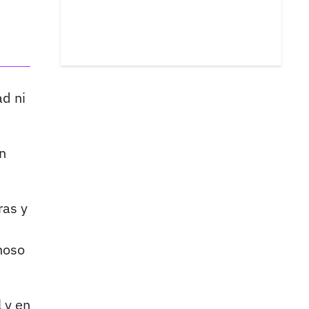
d ni
n
ras y
noso
 y en