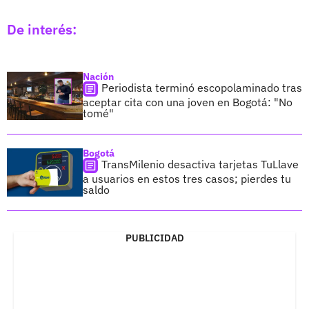
De interés:
Nación
Periodista terminó escopolaminado tras
aceptar cita con una joven en Bogotá: "No
tomé"
Bogotá
TransMilenio desactiva tarjetas TuLlave
a usuarios en estos tres casos; pierdes tu
saldo
PUBLICIDAD