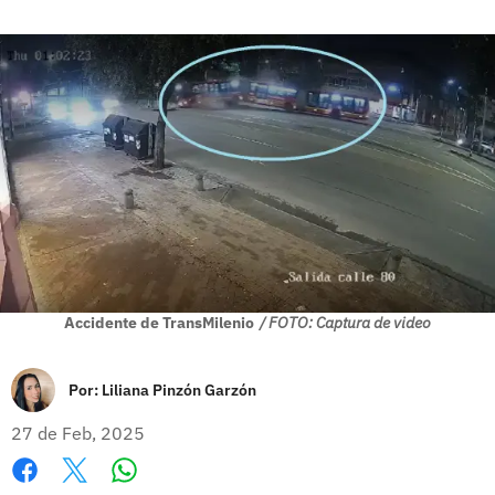
Accidente de TransMilenio
/ FOTO: Captura de video
Por:
Liliana Pinzón Garzón
27 de Feb, 2025
Whatsapp
Facebook
X