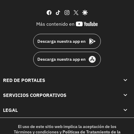
facebook
tiktok
instagram
twitter
google
youtube-
Más contenido en
footer
Descarga nuestra app en
Descarga nuestra app en
RED DE PORTALES
SERVICIOS CORPORATIVOS
LEGAL
El uso de este sitio web implica la aceptación de los
Términos y condiciones
y
Políticas de Tratamiento de la