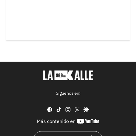
Síguenos en:
facebook
tiktok
instagram
twitter
google
youtube-
Más contenido en
footer