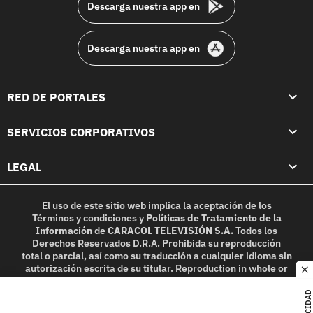
Descarga nuestra app en
Descarga nuestra app en
RED DE PORTALES
SERVICIOS CORPORATIVOS
LEGAL
El uso de este sitio web implica la aceptación de los
Términos y condiciones
y
Políticas de Tratamiento de la
Información
de
CARACOL TELEVISIÓN S.A.
Todos los
Derechos Reservados D.R.A. Prohibida su reproducción
total o parcial, así como su traducción a cualquier idioma sin
autorización escrita de su titular. Reproduction in whole or
c
in part, or translation without written permission is
prohibited. All rights reserved 2025.