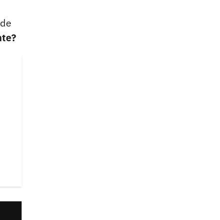
 de
nte?