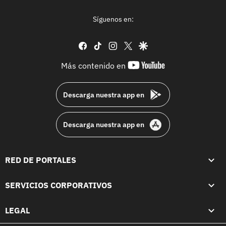
Síguenos en:
facebook
tiktok
instagram
twitter
google
youtube-
Más contenido en
footer
Descarga nuestra app en
Descarga nuestra app en
RED DE PORTALES
SERVICIOS CORPORATIVOS
LEGAL