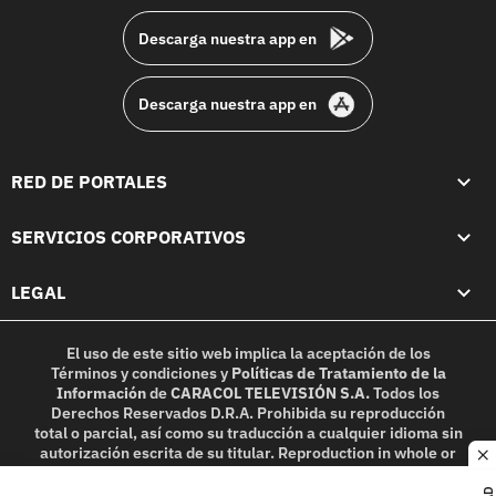
Descarga nuestra app en
Descarga nuestra app en
RED DE PORTALES
SERVICIOS CORPORATIVOS
LEGAL
El uso de este sitio web implica la aceptación de los
Términos y condiciones
y
Políticas de Tratamiento de la
Información
de
CARACOL TELEVISIÓN S.A.
Todos los
Derechos Reservados D.R.A. Prohibida su reproducción
total o parcial, así como su traducción a cualquier idioma sin
autorización escrita de su titular. Reproduction in whole or
c
in part, or translation without written permission is
prohibited. All rights reserved 2025.