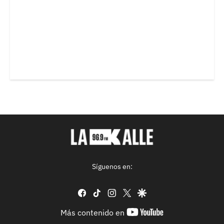
Síguenos en:
facebook
tiktok
instagram
twitter
google
youtube-
Más contenido en
footer