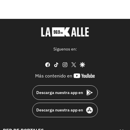
Síguenos en:
facebook
tiktok
instagram
twitter
google
youtube-
Más contenido en
footer
Descarga nuestra app en
Descarga nuestra app en