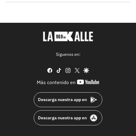
Síguenos en:
facebook
tiktok
instagram
twitter
google
youtube-
Más contenido en
footer
Descarga nuestra app en
Descarga nuestra app en