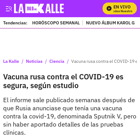
EN VIVO
Mira Todos Nuestros Prog
Tendencias:
HORÓSCOPO SEMANAL
NUEVO ÁLBUM KAROL G
PUBLICIDAD
/
/
/
La Kalle
Noticias
Ciencia
Vacuna rusa contra el COVID-19 es
Vacuna rusa contra el COVID-19 es
segura, según estudio
El informe sale publicado semanas después de
que Rusia anunciase que tenía una vacuna
contra la covid-19, denominada Sputnik V, pero
sin haber aportado detalles de las pruebas
clínicas.