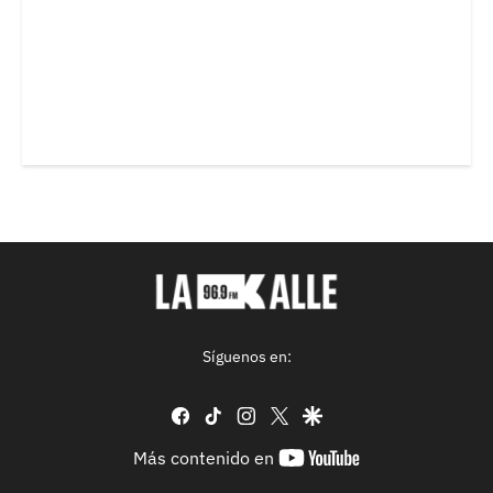
Síguenos en:
facebook
tiktok
instagram
twitter
google
youtube-
Más contenido en
footer