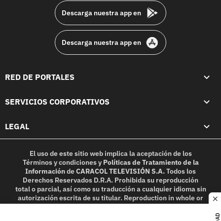
Descarga nuestra app en
Descarga nuestra app en
RED DE PORTALES
SERVICIOS CORPORATIVOS
LEGAL
El uso de este sitio web implica la aceptación de los
Términos y condiciones
y
Políticas de Tratamiento de la
Información
de
CARACOL TELEVISIÓN S.A.
Todos los
Derechos Reservados D.R.A. Prohibida su reproducción
total o parcial, así como su traducción a cualquier idioma sin
autorización escrita de su titular. Reproduction in whole or
c
in part, or translation without written permission is
prohibited. All rights reserved 2025.