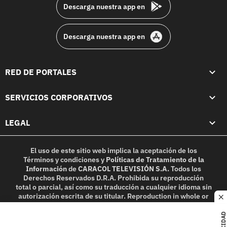
Descarga nuestra app en
Descarga nuestra app en
RED DE PORTALES
SERVICIOS CORPORATIVOS
LEGAL
El uso de este sitio web implica la aceptación de los
Términos y condiciones
y
Políticas de Tratamiento de la
Información
de
CARACOL TELEVISIÓN S.A.
Todos los
Derechos Reservados D.R.A. Prohibida su reproducción
total o parcial, así como su traducción a cualquier idioma sin
autorización escrita de su titular. Reproduction in whole or
c
in part, or translation without written permission is
prohibited. All rights reserved 2025.