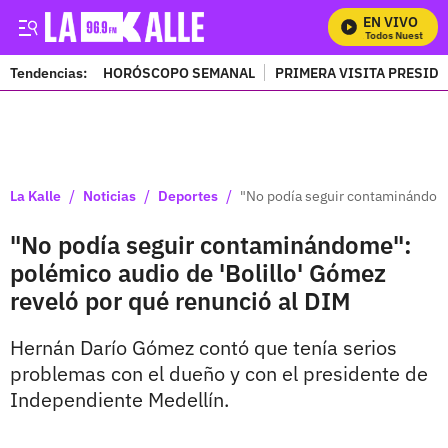
EN VIVO
Mira Todos Nuestros P
Tendencias:
HORÓSCOPO SEMANAL
PRIMERA VISITA PRESID
PUBLICIDAD
/
/
/
La Kalle
Noticias
Deportes
"No podía seguir contaminándome
"No podía seguir contaminándome":
polémico audio de 'Bolillo' Gómez
reveló por qué renunció al DIM
Hernán Darío Gómez contó que tenía serios
problemas con el dueño y con el presidente de
Independiente Medellín.