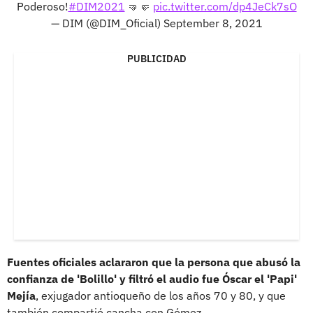
Poderoso!
#DIM2021
🤜🤛
pic.twitter.com/dp4JeCk7sO
— DIM (@DIM_Oficial)
September 8, 2021
PUBLICIDAD
Fuentes oficiales aclararon que la persona que abusó la
confianza de 'Bolillo' y filtró el audio fue Óscar el 'Papi'
Mejía
, exjugador antioqueño de los años 70 y 80, y que
también compartió cancha con Gómez.