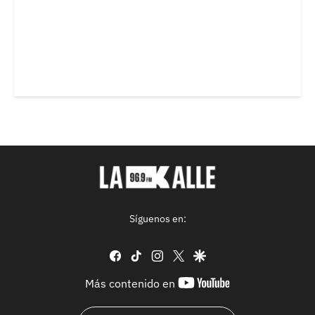
Síguenos en:
facebook
tiktok
instagram
twitter
google
youtube-
Más contenido en
footer