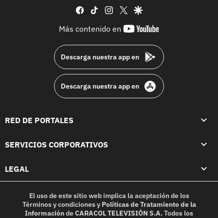
facebook
tiktok
instagram
twitter
google
youtube-
Más contenido en
footer
Descarga nuestra app en
Descarga nuestra app en
RED DE PORTALES
SERVICIOS CORPORATIVOS
LEGAL
El uso de este sitio web implica la aceptación de los
Términos y condiciones
y
Políticas de Tratamiento de la
Información
de
CARACOL TELEVISIÓN S.A.
Todos los