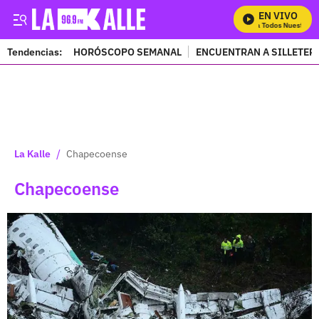
EN VIVO
Mira Todos Nuestros Pro
Tendencias:
HORÓSCOPO SEMANAL
ENCUENTRAN A SILLETER
PUBLICIDAD
/
La Kalle
Chapecoense
Chapecoense