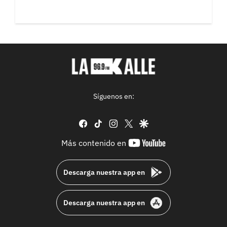
Síguenos en:
facebook
tiktok
instagram
twitter
google
youtube-
Más contenido en
footer
Descarga nuestra app en
Descarga nuestra app en