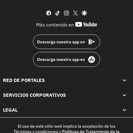
facebook
tiktok
instagram
twitter
google
youtube-
Más contenido en
footer
Descarga nuestra app en
Descarga nuestra app en
RED DE PORTALES
SERVICIOS CORPORATIVOS
LEGAL
El uso de este sitio web implica la aceptación de los
Términos y condiciones
y
Políticas de Tratamiento de la