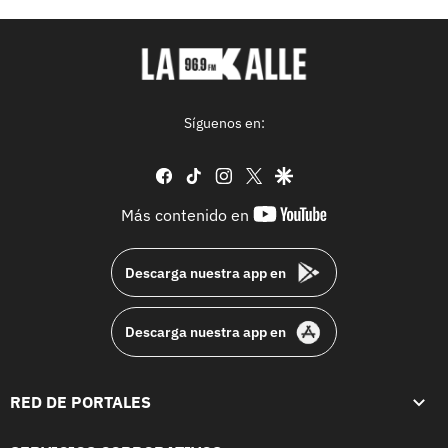
Síguenos en:
facebook
tiktok
instagram
twitter
google
youtube-
Más contenido en
footer
Descarga nuestra app en
Descarga nuestra app en
RED DE PORTALES