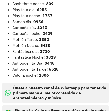
Cash three noche:
809
Play four día:
6255
Play four noche:
1757
Saman día:
0956
Caribeña día:
1245
Caribeña noche:
2429
Motilón Tarde:
3352
Motilón Noche:
5430
Fantástica día:
3710
Fantástica Noche:
3829
Antioqueñita Día:
0448
Antioqueñita Tarde:
6518
Culona noche:
1806
Únete a nuestro canal de Whatsapp para tener de
primera mano el mejor contenido de
entretenimiento y música
Sigue a La Kalle en Google y entérate de lo mejor