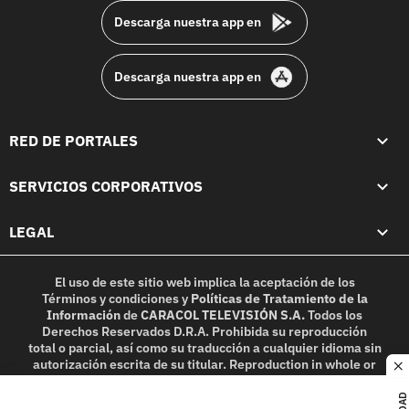
Descarga nuestra app en
Descarga nuestra app en
RED DE PORTALES
SERVICIOS CORPORATIVOS
LEGAL
El uso de este sitio web implica la aceptación de los
Términos y condiciones
y
Políticas de Tratamiento de la
Información
de
CARACOL TELEVISIÓN S.A.
Todos los
Derechos Reservados D.R.A. Prohibida su reproducción
total o parcial, así como su traducción a cualquier idioma sin
autorización escrita de su titular. Reproduction in whole or
c
in part, or translation without written permission is
prohibited. All rights reserved 2025.