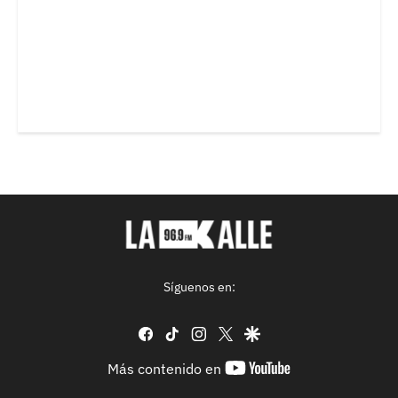
Síguenos en:
facebook
tiktok
instagram
twitter
google
youtube-
Más contenido en
footer