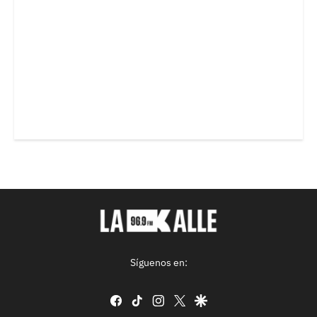
Síguenos en:
facebook
tiktok
instagram
twitter
google