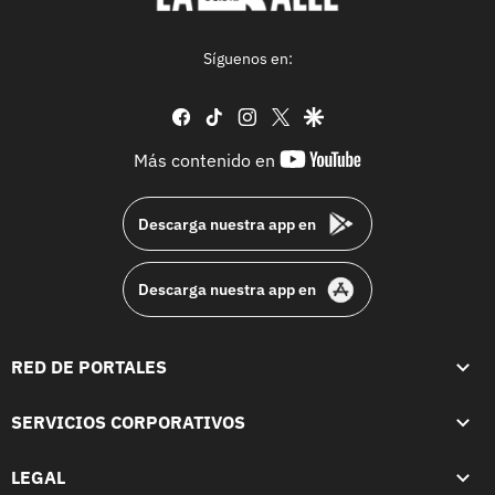
Síguenos en:
facebook
tiktok
instagram
twitter
google
youtube-
Más contenido en
footer
Descarga nuestra app en
Descarga nuestra app en
RED DE PORTALES
SERVICIOS CORPORATIVOS
LEGAL