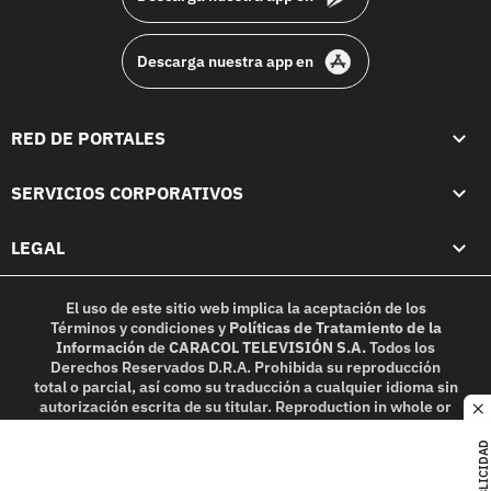
Descarga nuestra app en
RED DE PORTALES
SERVICIOS CORPORATIVOS
LEGAL
El uso de este sitio web implica la aceptación de los
Términos y condiciones
y
Políticas de Tratamiento de la
Información
de
CARACOL TELEVISIÓN S.A.
Todos los
Derechos Reservados D.R.A. Prohibida su reproducción
total o parcial, así como su traducción a cualquier idioma sin
autorización escrita de su titular. Reproduction in whole or
c
in part, or translation without written permission is
prohibited. All rights reserved 2025.
PUBLICIDAD