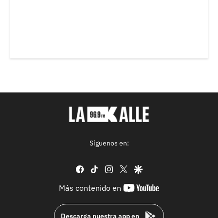
Síguenos en:
facebook
tiktok
instagram
twitter
google
youtube-
Más contenido en
footer
Descarga nuestra app en