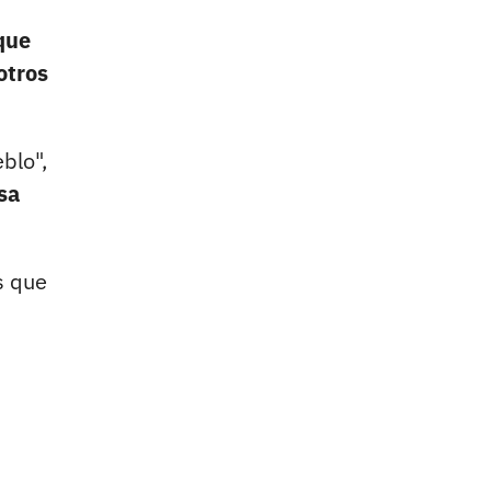
 que
otros
blo",
sa
s que