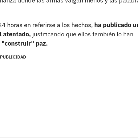
onfianza donde las armas valgan menos y las palabr
4 horas en referirse a los hechos,
ha publicado u
l atentado,
justificando que ellos también lo han
 "construir" paz.
PUBLICIDAD