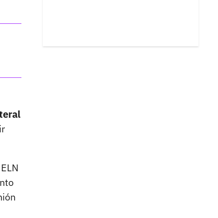
teral
ir
l ELN
ento
nión