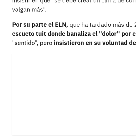
insistir en que "se debe crear un clima de c
valgan más".
Por su parte el ELN,
que ha tardado más de 2
escueto tuit donde banaliza el "dolor" por e
"sentido", pero
insistieron en su voluntad de