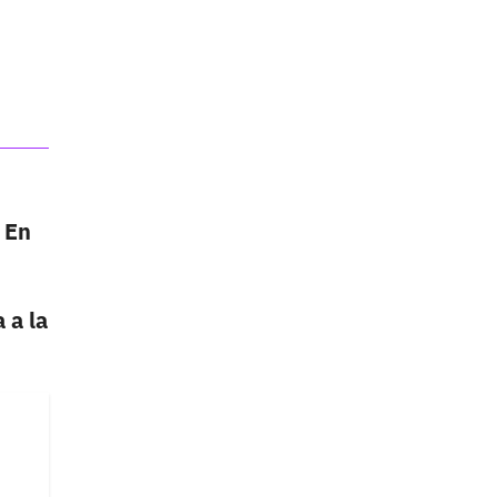
En
 a la