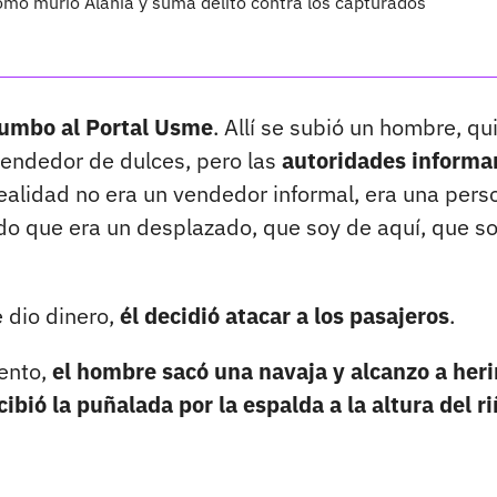
cómo murió Alahía y suma delito contra los capturados
rumbo al Portal Usme
. Allí se subió un hombre, qu
vendedor de dulces, pero las
autoridades informa
ealidad no era un vendedor informal, era una pers
do que era un desplazado, que soy de aquí, que s
 dio dinero,
él decidió atacar a los pasajeros
.
ento,
el hombre sacó una navaja y alcanzo a heri
ibió la puñalada por la espalda a la altura del r