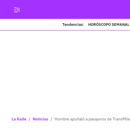
Tendencias:
HORÓSCOPO SEMANAL
/
/
La Kalle
Noticias
Hombre apuñaló a pasajeros de TransMilen