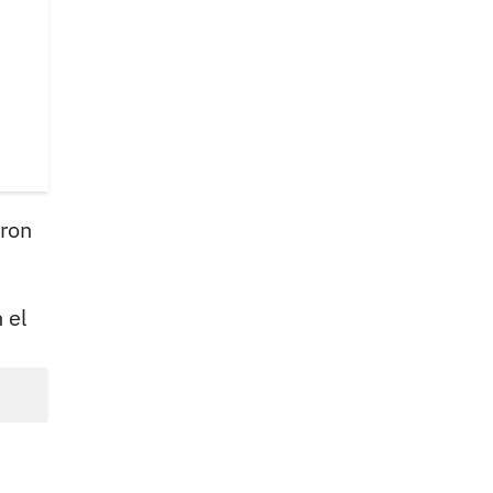
eron
 el