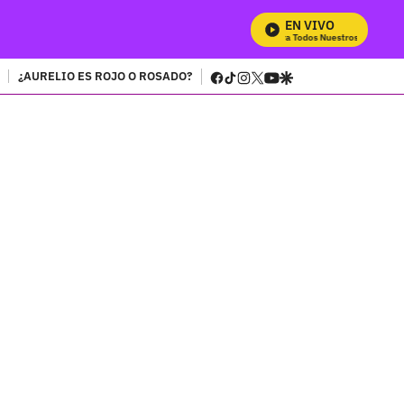
EN VIVO
Mira Todos Nuestros Programas
facebook
tiktok
instagram
twitter
youtube
google
¿AURELIO ES ROJO O ROSADO?