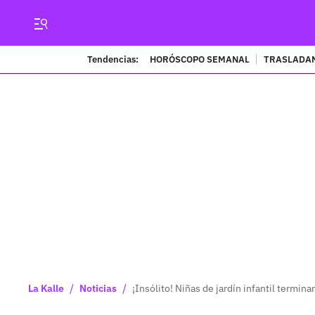
Tendencias:
HORÓSCOPO SEMANAL
TRASLADAN
/
/
La Kalle
Noticias
¡Insólito! Niñas de jardín infantil termina