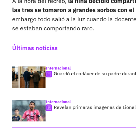
A la hora del recreo,
la niña decidió comparti
las tres se tomaron a grandes sorbos con el
embargo todo salió a la luz cuando la docent
se estaban comportando raro.
Últimas noticias
Internacional
Guardó el cadáver de su padre duran
Internacional
Revelan primeras imagenes de Lionel 